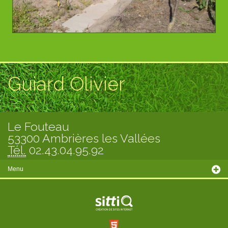
Guiard Olivier
Le Fouteau
53300 Ambrières les Vallées
Tél.
02.43.04.95.92
Menu
Présentation
Prestations
Saison actuelle
Panier légume